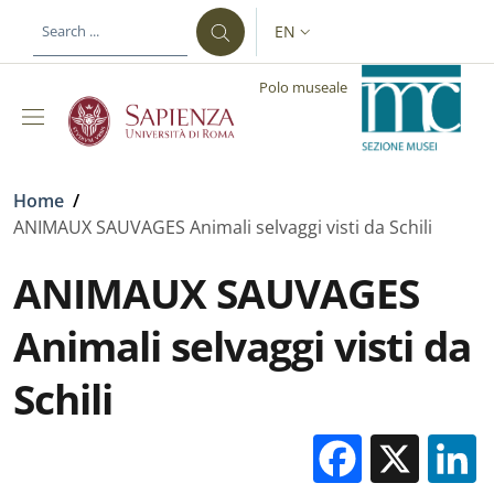
Skip to main content
Skip to footer content
EN
LANGUAGE SWITCHER: CURR
Polo museale
Breadcrumb
Home
/
ANIMAUX SAUVAGES Animali selvaggi visti da Schili
ANIMAUX SAUVAGES
Animali selvaggi visti da
Schili
Facebo
X