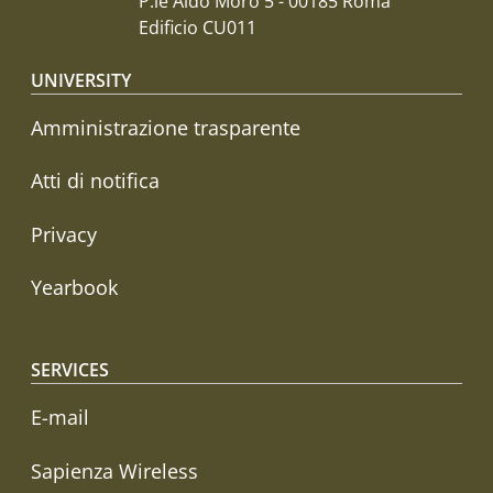
P.le Aldo Moro 5 - 00185 Roma
Edificio CU011
Footer menu
UNIVERSITY
Amministrazione trasparente
Atti di notifica
Privacy
Yearbook
SERVICES
E-mail
Sapienza Wireless