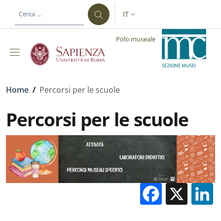
Salta al contenuto principale
Skip to footer content
IT
SELETTORE LINGUA: CURREN
Polo museale
Briciole di pane
Home
/
Percorsi per le scuole
Percorsi per le scuole
Facebo
X